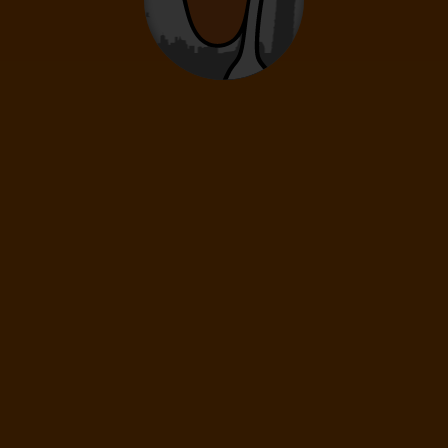
Das ist alles!
Sie haben soeben das Ende unserer Flugticket-Galaxie erreicht.
Für die ausgewählten Kriterien haben wir zur Zeit keine
Aktienflugtickets mehr.
ALLE FILTER LÖSCHEN