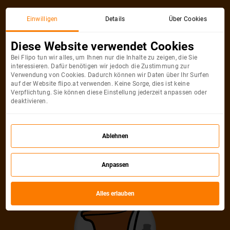
Einwilligen
Details
Über Cookies
Diese Website verwendet Cookies
SonderangeboteWien - Malta
Bei Flipo tun wir alles, um Ihnen nur die Inhalte zu zeigen, die Sie
interessieren. Dafür benötigen wir jedoch die Zustimmung zur
Verwendung von Cookies. Dadurch können wir Daten über Ihr Surfen
nach Preis
Neu
Bestseller
Fernreiseziele
auf der Website flipo.at verwenden. Keine Sorge, dies ist keine
ab
50 €
ab
50 €
ab
50 €
ab
50 €
Verpflichtung. Sie können diese Einstellung jederzeit anpassen oder
deaktivieren.
Malta
Malta
Ablehnen
50
€
ab
Anpassen
VIE
MLA
VIE
Wien
Malta
Wien
Alles erlauben