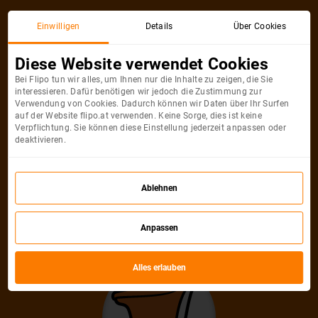
Einwilligen
Details
Über Cookies
Diese Website verwendet Cookies
Sonderangebote
Bei Flipo tun wir alles, um Ihnen nur die Inhalte zu zeigen, die Sie
interessieren. Dafür benötigen wir jedoch die Zustimmung zur
Verwendung von Cookies. Dadurch können wir Daten über Ihr Surfen
nach Preis
Brandneu
Fernreiseziele
auf der Website flipo.at verwenden. Keine Sorge, dies ist keine
Verpflichtung. Sie können diese Einstellung jederzeit anpassen oder
deaktivieren.
Ablehnen
Anpassen
Alles erlauben
Keine Sonderangebote gefunden.