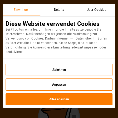
Aktionsticket
Einwilligen
Details
Über Cookies
Diese Website verwendet Cookies
Bei Flipo tun wir alles, um Ihnen nur die Inhalte zu zeigen, die Sie
interessieren. Dafür benötigen wir jedoch die Zustimmung zur
Verwendung von Cookies. Dadurch können wir Daten über Ihr Surfen
auf der Website flipo.at verwenden. Keine Sorge, dies ist keine
Verpflichtung. Sie können diese Einstellung jederzeit anpassen oder
deaktivieren.
Entschuldigung, diese Ticket für die
Ablehnen
Stadt ist nicht mehr verfügbar
Anpassen
Finde ein anderes Sonderangebot
Alles erlauben