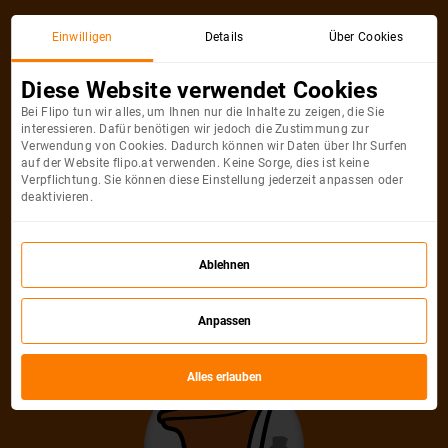
Aktionsticket
Einwilligen
Details
Über Cookies
Diese Website verwendet Cookies
Bei Flipo tun wir alles, um Ihnen nur die Inhalte zu zeigen, die Sie
interessieren. Dafür benötigen wir jedoch die Zustimmung zur
Verwendung von Cookies. Dadurch können wir Daten über Ihr Surfen
auf der Website flipo.at verwenden. Keine Sorge, dies ist keine
Verpflichtung. Sie können diese Einstellung jederzeit anpassen oder
deaktivieren.
Entschuldigung, diese Ticket für die
Ablehnen
Stadt ist nicht mehr verfügbar
Anpassen
Finde ein anderes Sonderangebot
Alles erlauben