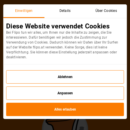
Aktionsticket
Einwilligen
Details
Über Cookies
Diese Website verwendet Cookies
Bei Flipo tun wir alles, um Ihnen nur die Inhalte zu zeigen, die Sie
interessieren. Dafür benötigen wir jedoch die Zustimmung zur
Verwendung von Cookies. Dadurch können wir Daten über Ihr Surfen
auf der Website flipo.at verwenden. Keine Sorge, dies ist keine
Verpflichtung. Sie können diese Einstellung jederzeit anpassen oder
deaktivieren.
Entschuldigung, diese Ticket für die
Ablehnen
Stadt ist nicht mehr verfügbar
Anpassen
Finde ein anderes Sonderangebot
Alles erlauben