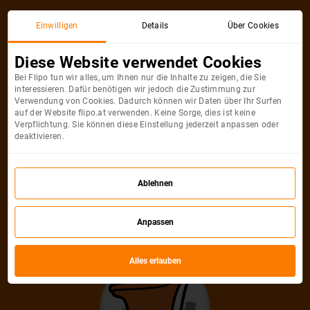
Aktionsticket
Einwilligen
Details
Über Cookies
Diese Website verwendet Cookies
Bei Flipo tun wir alles, um Ihnen nur die Inhalte zu zeigen, die Sie
interessieren. Dafür benötigen wir jedoch die Zustimmung zur
Verwendung von Cookies. Dadurch können wir Daten über Ihr Surfen
auf der Website flipo.at verwenden. Keine Sorge, dies ist keine
Verpflichtung. Sie können diese Einstellung jederzeit anpassen oder
deaktivieren.
Entschuldigung, diese Ticket für die
Ablehnen
Stadt ist nicht mehr verfügbar
Anpassen
Finde ein anderes Sonderangebot
Alles erlauben