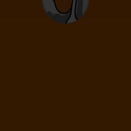
Sobald Sie unser News-Abonnement abbestellt haben, erhalten Sie
keine Reisenneuigkeiten über die besten Flugtickets und Urlaube der
Welt mehr, und wir schicken Ihnen nicht einmal unsere schönsten
Artikel.
Geben Sie Ihre E-Mail ein